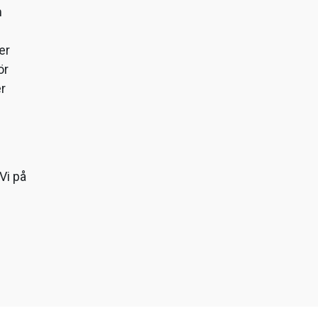
m
er
ör
er
Vi på