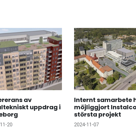
ererans av
Internt samarbete 
altekniskt uppdrag i
möjliggjort Instalc
eborg
största projekt
11-20
2024-11-07