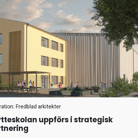
tration: Fredblad arkitekter
tteskolan uppförs i strategisk
tnering