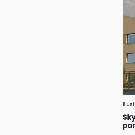
Illus
Sky
par