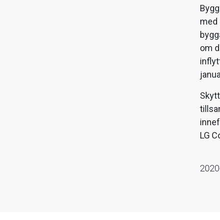
Bygg
med p
bygga
om da
infly
janua
Skytt
till
innef
LG Co
2020