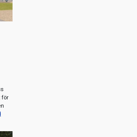
us
 för
en
d