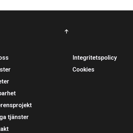
oss
Integritetspolicy
ster
Cookies
eter
barhet
rensprojekt
ga tjänster
akt