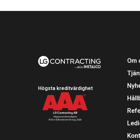
Om 
Tjän
Nyh
Högsta kreditvärdighet
Håll
Refe
Ledi
Kont