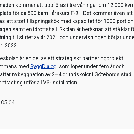
naden kommer att uppföras i tre våningar om 12 000 kv
lats för ca 890 barn i årskurs F-9. Det kommer även att
s ett stort tillagningskök med kapacitet för 1000 portion
gen samt en idrottshall. Skolan är beräknad att stå klar f
ttning till slutet av år 2021 och undervisningen börjar und
ri 2022.
eskolan är en del av ett strategiskt partneringprojekt
sammans med
ByggDialog
som löper under fem år och
attar nybyggnation av 2–4 grundskolor i Göteborgs stad. 
ntracting utför all VS-installation.
-05-04