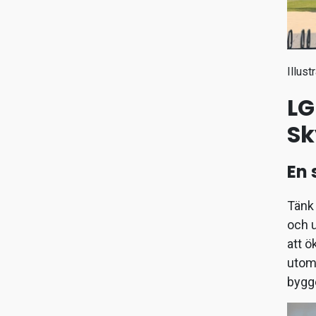
Illust
LG
Sk
En 
Tänk 
och u
att ö
utomh
bygge