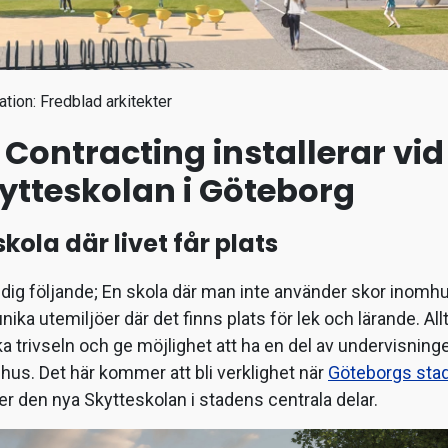
ration: Fredblad arkitekter
 Contracting installerar vid
ytteskolan i Göteborg
skola där livet får plats
dig följande; En skola där man inte använder skor inomh
nika utemiljöer där det finns plats för lek och lärande. Allt
ka trivseln och ge möjlighet att ha en del av undervisning
us. Det här kommer att bli verklighet när
Göteborgs sta
r den nya Skytteskolan i stadens centrala delar.